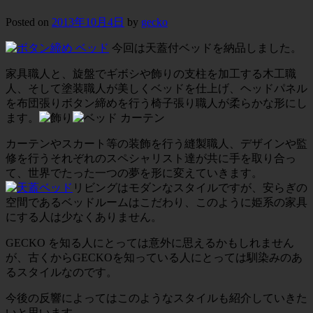
Posted on
2013年10月4日
by
gecko
今回は天蓋付ベッドを納品しました。
家具職人と、旋盤でギボシや飾りの支柱を加工する木工職
人、そして塗装職人が美しくベッドを仕上げ、ヘッドパネル
を布団張りボタン締めを行う椅子張り職人が柔らかな形にし
ます。
カーテンやスカート等の装飾を行う縫製職人、デザインや監
修を行うそれぞれのスペシャリスト達が共に手を取り合っ
て、世界でたった一つの夢を形に変えていきます。
リビングはモダンなスタイルですが、安らぎの
空間であるベッドルームはこだわり、このように姫系の家具
にする人は少なくありません。
GECKO を知る人にとっては意外に思えるかもしれません
が、古くからGECKOを知っている人にとっては馴染みのあ
るスタイルなのです。
今後の反響によってはこのようなスタイルも紹介していきた
いと思います。