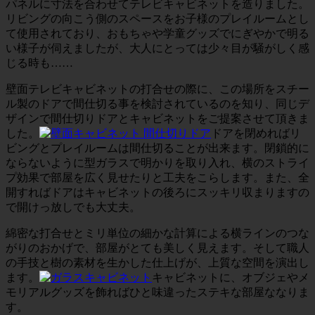
パネルに寸法を合わせてテレビキャビネットを造りました。
リビングの向こう側のスペースをお子様のプレイルームとし
て使用されており、おもちゃや学童グッズでにぎやかで明る
い様子が伺えましたが、大人にとっては少々目が騒がしく感
じる時も……
壁面テレビキャビネットの打合せの際に、この場所をスチー
ル製のドアで間仕切る事を検討されているのを知り、同じデ
ザインで間仕切りドアとキャビネットをご提案させて頂きま
した。
ドアを閉めればリ
ビングとプレイルームは間仕切ることが出来ます。閉鎖的に
ならないように型ガラスで明かりを取り入れ、横のストライ
プ効果で部屋を広く見せたりと工夫をこらします。また、全
開すればドアはキャビネットの後ろにスッキリ収まりますの
で開けっ放しでも大丈夫。
綿密な打合せとミリ単位の細かな計算による横ラインのつな
がりのおかげで、部屋がとても美しく見えます。そして職人
の手技と樹の素材を生かした仕上げが、上質な空間を演出し
ます。
キャビネットに、オブジェやメ
モリアルグッズを飾ればひと味違ったステキな部屋ななりま
す。