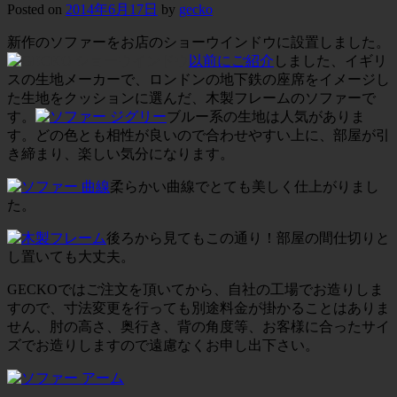
Posted on
2014年6月17日
by
gecko
新作のソファーをお店のショーウインドウに設置しました。
以前にご
紹介
しました、イギリ
スの生地メーカーで、ロンドンの地下鉄の座席をイメージし
た生地をクッションに選んだ、木製フレームのソファーで
す。
ブルー系の生地は人気がありま
す。どの色とも相性が良いので合わせやすい上に、部屋が引
き締まり、楽しい気分になります。
柔らかい曲線でとても美しく仕上がりまし
た。
後ろから見てもこの通り！部屋の間仕切りと
し置いても大丈夫。
GECKOではご注文を頂いてから、自社の工場でお造りしま
すので、寸法変更を行っても別途料金が掛かることはありま
せん、肘の高さ、奥行き、背の角度等、お客様に合ったサイ
ズでお造りしますので遠慮なくお申し出下さい。