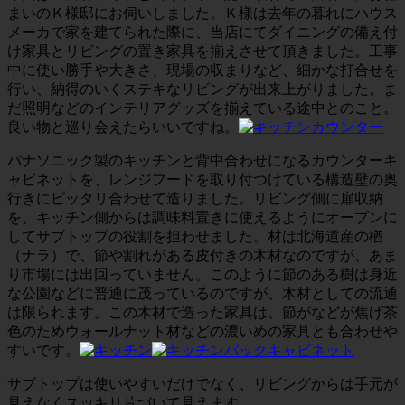
まいのＫ様邸にお伺いしました。Ｋ様は去年の暮れにハウス
メーカで家を建てられた際に、当店にてダイニングの備え付
け家具とリビングの置き家具を揃えさせて頂きました。工事
中に使い勝手や大きさ、現場の収まりなど、細かな打合せを
行い、納得のいくステキなリビングが出来上がりました。ま
だ照明などのインテリアグッズを揃えている途中とのこと。
良い物と巡り会えたらいいですね。
パナソニック製のキッチンと背中合わせになるカウンターキ
ャビネットを、レンジフードを取り付つけている構造壁の奥
行きにピッタリ合わせて造りました。リビング側に扉収納
を、キッチン側からは調味料置きに使えるようにオープンに
してサブトップの役割を担わせました。材は北海道産の楢
（ナラ）で、節や割れがある皮付きの木材なのですが、あま
り市場には出回っていません。このように節のある樹は身近
な公園などに普通に茂っているのですが、木材としての流通
は限られます。この木材で造った家具は、節がなどが焦げ茶
色のためウォールナット材などの濃いめの家具とも合わせや
すいです。
サブトップは使いやすいだけでなく、リビングからは手元が
見えなくスッキリ片づいて見えます。