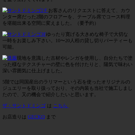
お客さんのリクエストに答えて、カウ
ンター席だった2階のフロアーを、テーブル席でコース料理
を堪能出来る空間に変えました。（要予約）
ゆったり寛げる大きめな椅子で大切な
一時をお楽しみ下さい。10〜20人程の貸し切りパーティーも
可能。
現地を意識した古材やレンガを使用し、自分たちで塗
った様なテクスチャーの壁に色を付けたりと、陽気で味わい
深い雰囲気に仕上げました。
5階では同国産出のラリマーという石を使ったオリジナルの
ジュエリーを取り扱っており、その内装も当社で施工しまし
たので、又の機会で紹介したいと思います。
ザ・サントドミンゴ
は
こちら
お店造りは
GECKO
まで