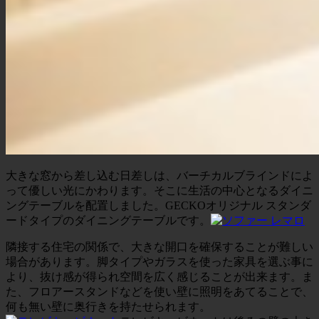
大きな窓から差し込む日差しは、バーチカルブラインドによ
って優しい光にかわります。そこに生活の中心となるダイニ
ングテーブルを配置しました。GECKOオリジナル スタンダ
ードタイプのダイニングテーブルです。
隣接する住宅の関係で、大きな開口を確保することが難しい
場合があります。脚タイプやガラスを使った家具を選ぶ事に
より、抜け感が得られ空間を広く感じることが出来ます。ま
た、フロアースタンドなどを使い壁に照明をあてることで、
何も無い壁に奥行きを持たせられます。