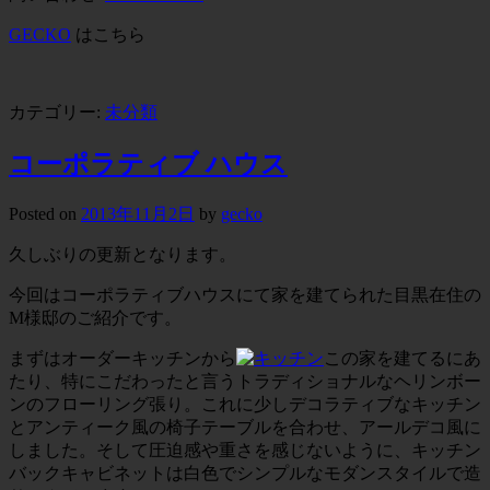
GECKO
はこちら
カテゴリー:
未分類
コーポラティブ ハウス
Posted on
2013年11月2日
by
gecko
久しぶりの更新となります。
今回はコーポラティブハウスにて家を建てられた目黒在住の
M様邸のご紹介です。
まずはオーダーキッチンから
この家を建てるにあ
たり、特にこだわったと言うトラディショナルなヘリンボー
ンのフローリング張り。これに少しデコラティブなキッチン
とアンティーク風の椅子テーブルを合わせ、アールデコ風に
しました。そして圧迫感や重さを感じないように、キッチン
バックキャビネットは白色でシンプルなモダンスタイルで造