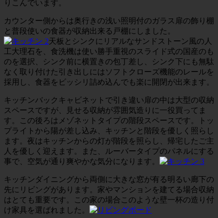
りこんでいます。
カウンター側からは奥行きの浅い照明付のガラス扉の飾り棚
と普段使いの食器が収納出来る戸棚にしました。
天板とシンクにリアルなサンドストーン風の人
工大理石を、食洗機は使い勝手重視のスライド式の国産のも
のを選択、シンク前に横置きの包丁差し、シンク下にも無駄
なく取り付けた引き出しにはソフトクローズ機能のレールを
採用し、食器をビッシリ詰め込んでも楽に開閉が出来ます。
キッチンバックキャビネットで引き違い扉の中は大型の収納
スペースですが、見せる収納が雰囲気造りに一役買ってま
す。この後ろはメゾネットタイプの階段スペースです。トッ
プライトから陽が差し込み、キッチンと階段を優しく照らし
ます。夜はキッチンからの灯が階段を照らし、帰宅したご主
人を優しく迎えます。また、ルーバータイプのパネルにする
事で、空気が通り爽やかな気分になります。
キッチンダイニングから両側に大きな窓が有る明るい廊下の
先にリビングがあります。家やマンションを建てる場合収納
はとても重要です。この家の場合このような壁一杯の造り付
け家具を選ばれました。