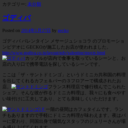
カテゴリー:
未分類
ゴディバ
Posted on
2014年1月27日
by
gecko
ゴディバ バレンタイン メサージュショコラ のプロモーショ
ンビデオに GECKOが施工したお店が使われました。
http://www.godiva.co.jp/layout/gdv/valentine/movie.html
カップルが店内で食事を取っているシーンと、お
店の入り口で携帯電話を探しているシーンです。
ここは「ザ・サントドミンゴ」というドミニカ共和国の料理
を出してくれるカフェ＆バーの３フロアーで構成されたお
店。
フランス料理店で修行積んでこられた
シェフ。そんな彼が作るドミニカ料理は、我々にも食べやす
い味付けに工夫してあり、とても美味しくいただけます。
一階の昼間はカフェタイムです。ラン
チもありますので手軽にドミニカ料理が味わえます。夜はバ
ーに変わり、同国出身で陽気なスタッフのジュリーさんが場
を盛り上げてくれます。