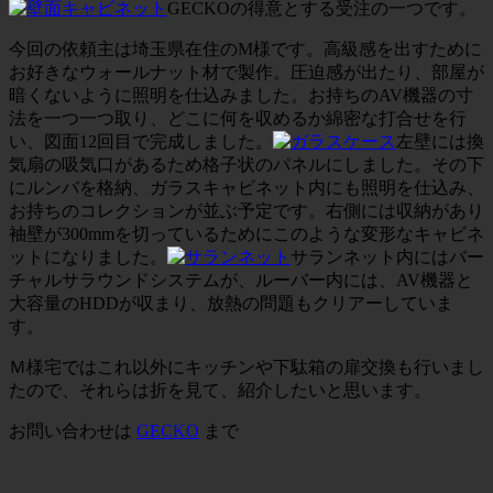
GECKOの得意とする受注の一つです。
今回の依頼主は埼玉県在住のM様です。高級感を出すために
お好きなウォールナット材で製作。圧迫感が出たり、部屋が
暗くないように照明を仕込みました。お持ちのAV機器の寸
法を一つ一つ取り、どこに何を収めるか綿密な打合せを行
い、図面12回目で完成しました。
左壁には換
気扇の吸気口があるため格子状のパネルにしました。その下
にルンバを格納、ガラスキャビネット内にも照明を仕込み、
お持ちのコレクションが並ぶ予定です。右側には収納があり
袖壁が300mmを切っているためにこのような変形なキャビネ
ットになりました。
サランネット内にはバー
チャルサラウンドシステムが、ルーバー内には、AV機器と
大容量のHDDが収まり、放熱の問題もクリアーしていま
す。
Ｍ様宅ではこれ以外にキッチンや下駄箱の扉交換も行いまし
たので、それらは折を見て、紹介したいと思います。
お問い合わせは
GECKO
まで