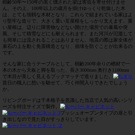
樹齢50年〜150年の黒く燻された梁は害虫を寄せ付けませ
ん。その上、100年以上の歳月を掛けゆっくり乾燥した木
は、とても強靱な木材となり、これらで組まれている家はよ
り堅牢な造りで、大きく重い亙屋根をしっかり支えます。重
い屋根は、辺りに障害物などない開けた場所での暴風や突
風、そして積雪などにも耐えられます。また河川が氾濫して
も簡単には流されることはありません。地震の際は家全体が
束石の上を動く免震構造となり、崩壊を防ぐことが出来るの
です。
そんな家に合うテーブルとして、樹齢200年余りの楢材で一
本の木から天板と脚を取った、長さ3000mm 奥行き1100mm
で木目が美しく見えるブックマッチで造りました。
昔日の職人に想いを馳せて、巧く仲間入りできたでしょう
か。
リビングボードは千本格子を意識した当店で人気の高いシリ
ーズを特注サイズで製作。
プッシュオープンタイプの扉と引
き出しなので見た目がすっきりしています。