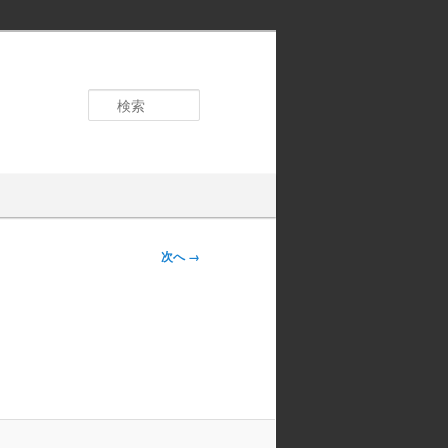
検
索
画像ナ
次へ →
ビゲー
ション