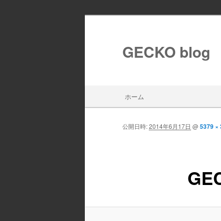
GECKO blog
メインメニュー
ホーム
メインコンテンツへ移動
サブコンテンツへ移動
公開日時:
2014年6月17日
@
5379 ×
GE